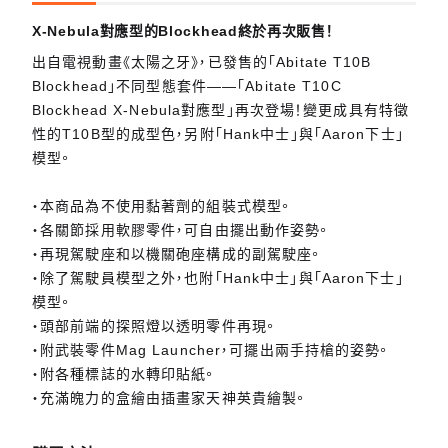
X-Nebula對應型的Blockhead終於再次販售！
出自電視動畫《太陽之牙》，已發售的「Abitate T10B
Blockhead」不同型態套件——「Abitate T10C
Blockhead X-Nebula對應型」再次登場！變更成具有特徵
性的T10B型的成型色，另附「Hank中士」與「Aaron下士」
模型。
・本商品為不使用黏著劑的組裝式模型。
・各關節採用軟膠零件，可自由擺出動作姿勢。
・再現駕駛座和以機關砲座構成的副駕駛座。
・除了駕駛員模型之外，也附「Hank中士」與「Aaron下士」
模型。
・頭部前端的探照燈以透明零件再現。
・附武裝零件Mag Launcher，可擺出兩手持槍的姿勢。
・附各種標誌的水轉印貼紙。
・充滿魄力的盒繪由插畫家天神英貴繪製。