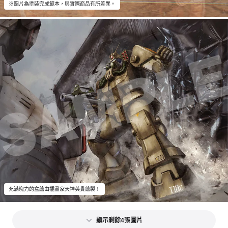
※圖片為塗裝完成範本，與實際商品有所差異。
充滿魄力的盒繪由插畫家天神英貴繪製！
顯示剩餘4張圖片