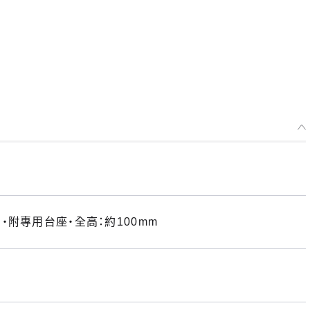
附專用台座・全高：約100mm