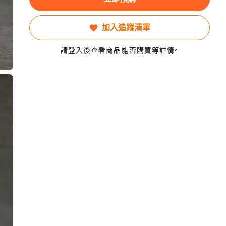
加入追蹤清單
請登入後查看商品能否購買等詳情。