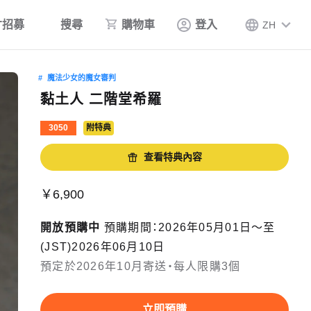
才招募
搜尋
購物車
登入
ZH
魔法少女的魔女審判
黏土人 二階堂希羅
3050
附特典
查看特典內容
￥6,900
開放預購中
預購期間：2026年05月01日〜至
(JST)2026年06月10日
預定於2026年10月寄送・每人限購3個
立即預購