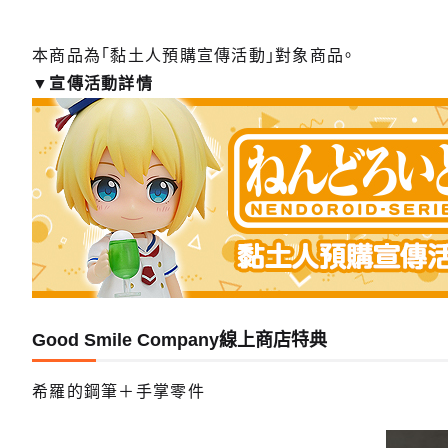
本商品為「黏土人預購宣傳活動」對象商品。
▼宣傳活動詳情
Good Smile Company線上商店特典
希羅的鋼筆＋手掌零件