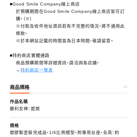
■Good Smile Company線上商店
於預購期間在Good Smile Company線上商店皆可訂
購。（※）
※付款及收件地址資訊若有不完整的情況，將不適用此
條款。
※於本網站記載的時間皆為日本時間，敬請留意。
■特約商店實體通路
商品預購期間等詳細資訊，請洽詢各店鋪。
→
特約商店一覽表
商品規格
作品名稱
勝利女神：妮姬
規格
塑膠製塗裝完成品・1/6比例模型・附專用台座・全高：約