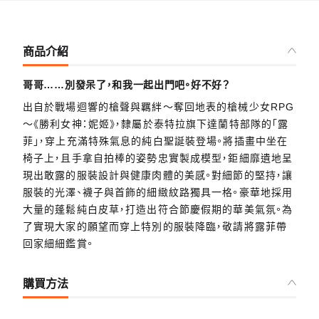
商品介紹
哥哥……別發呆了，和我一起出門吧。好不好？
出自於戰場迴響的槍聲與羈絆～奪回地表的槍械少女RPG
～《勝利女神：妮姬》，隸屬於泰特拉旗下達蘭特部隊的「露
菲」，穿上充滿特殊氣息的純白聖誕裝登場。將插畫中坐在
椅子上，且手拿自拍棒的姿勢忠實製成模型，鉅細靡遺地呈
現出敢露的服裝設計與健康肉體的美感。對細節的堅持，讓
服裝的光澤、襪子與首飾的細緻紋路獨具一格。豪華地採用
大量的蓬鬆純白皮草，打造出符合節慶假期的華美氣氛。為
了實現大家的願望而穿上特別的服裝降臨，敬請將露菲帶
回家細細鑑賞。
購買方法