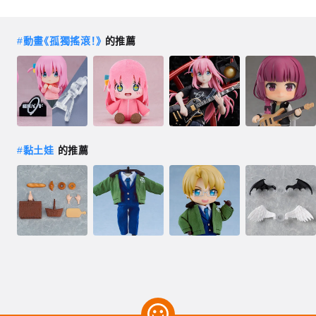
#
動畫《孤獨搖滾！》
的推薦
#
黏土娃
的推薦