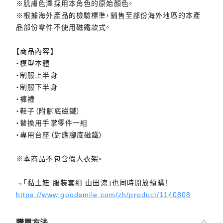
※肌膚色澤採用本角色的原始顏色。
※根據海外產品的檢驗標準，銷售至部份海外地區的本產
品部份零件不使用磁鐵款式。
【商品內容】
・模型本體
・制服上半身
・制服下半身
・褲襪
・鞋子（附腳底磁鐵）
・替換用手掌零件一組
・專用台座（對應腳底磁鐵）
※本商品不包含假人衣架。
→「黏土娃 服裝套組 山田涼」也同時開放預購！
https://www.goodsmile.com/zh/product/1140808
購買方法