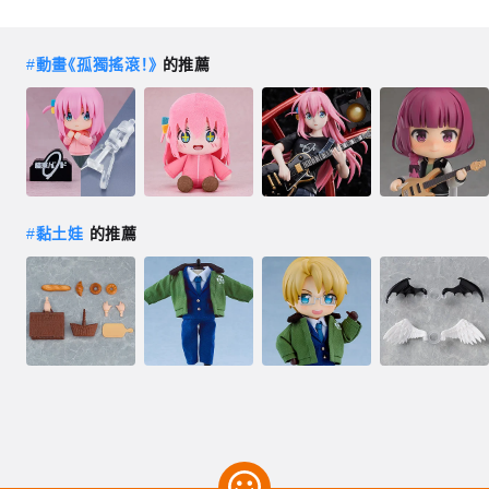
#
動畫《孤獨搖滾！》
的推薦
#
黏土娃
的推薦