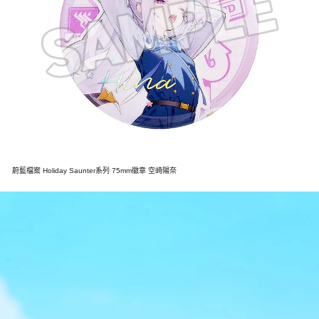
蔚藍檔案 Holiday Saunter系列 75mm徽章 空崎陽奈