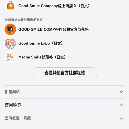
選擇類型
Good Smile Company線上商店 X（日文）
蔚藍檔案 Holiday Saunter系列 75mm徽章 杏山千紗
於部落格查看推薦商品資訊！
預購期間：2025年09月16日~至 (JST)2025年10月08日
2026年02月發售・每人限購3個
GOOD SMILE COMPANY台灣官方部落格
Good Smile Labo（日文）
蔚藍檔案 Holiday Saunter系列 75mm徽章 早瀨優香
預購期間：2025年09月16日~至 (JST)2025年10月08日
2026年02月發售・每人限購3個
Mecha Smile部落格（日文）
蔚藍檔案 Holiday Saunter系列 75mm徽章 空崎陽奈
查看其他官方社群媒體
預購期間：2025年09月16日~至 (JST)2025年10月08日
2026年02月發售・每人限購3個
相關網站
蔚藍檔案 Holiday Saunter系列 75mm徽章 砂狼白子
預購期間：2025年09月16日~至 (JST)2025年10月08日
黏土人
使用導覽
2026年02月發售・每人限購3個
公司概要／條款
黏土人臉部製造機（英文）
重要公告
蔚藍檔案 Holiday Saunter系列 75mm徽章 聖園彌香
加入追蹤清單