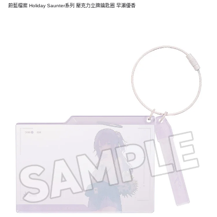
蔚藍檔案 Holiday Saunter系列 壓克力立牌鑰匙圈 早瀨優香