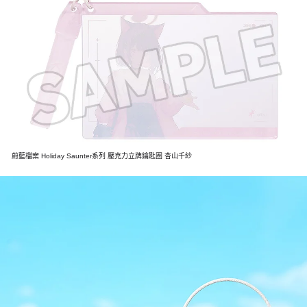
蔚藍檔案 Holiday Saunter系列 壓克力立牌鑰匙圈 杏山千紗