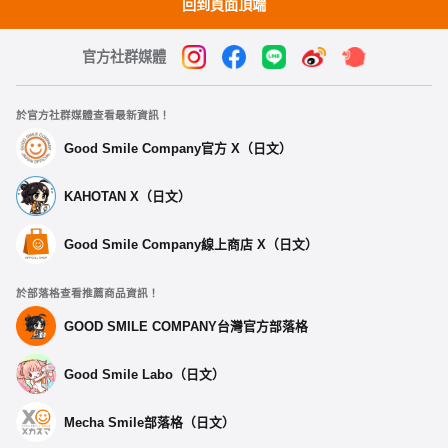
回到頁面頂端
官方社群媒體
於官方社群媒體查看最新資訊！
Good Smile Company官方 X（日文）
KAHOTAN X（日文）
選擇類型
Good Smile Company線上商店 X（日文）
蔚藍檔案 Holiday Saunter系列 壓克力立牌鑰匙圈 杏
山千紗
於部落格查看推薦商品資訊！
預購期間：2025年09月16日~至 (JST)2025年10月08日
GOOD SMILE COMPANY台灣官方部落格
2026年02月發售・每人限購3個
蔚藍檔案 Holiday Saunter系列 壓克力立牌鑰匙圈 早
Good Smile Labo（日文）
瀨優香
預購期間：2025年09月16日~至 (JST)2025年10月08日
2026年02月發售・每人限購3個
Mecha Smile部落格（日文）