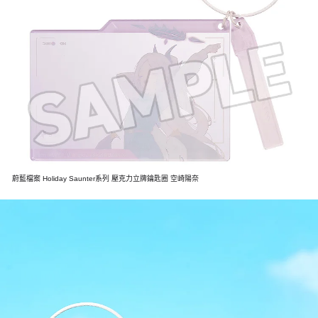
蔚藍檔案 Holiday Saunter系列 壓克力立牌鑰匙圈 空崎陽奈