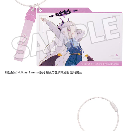
蔚藍檔案 Holiday Saunter系列 壓克力立牌鑰匙圈 空崎陽奈