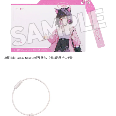
蔚藍檔案 Holiday Saunter系列 壓克力立牌鑰匙圈 杏山千紗