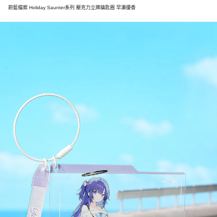
蔚藍檔案 Holiday Saunter系列 壓克力立牌鑰匙圈 早瀨優香