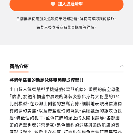
加入追蹤清單
目前無法使用加入追蹤清單通知功能。詳情請確認我的帳戶。
請登入後查看商品能否購買等詳情。
商品介紹
將週年插畫的艷麗泳裝姿態製成模型！！
出自超人氣智慧型手機遊戲《碧藍航線》，重櫻的航空母艦
「信濃」於週年插畫中展現的泳裝姿態化身為大份量的1/4
比例模型。在沙灘上側躺的放鬆姿勢，細膩地表現出信濃獨
有的夢幻美麗，以及帶些虛幻的氣氛。柔順飄逸的銀灰色長
髮、特徵性的狐耳、藍色花飾和頭上的太陽眼鏡等，各部細
節的造型也都非常講究。黑色簡約的泳裝與柔嫩肌膚的質
感形成對比，散發出存在感，打造出任何角度賞玩而展現各