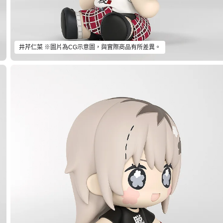
井芹仁菜 ※圖片為CG示意圖，與實際商品有所差異。