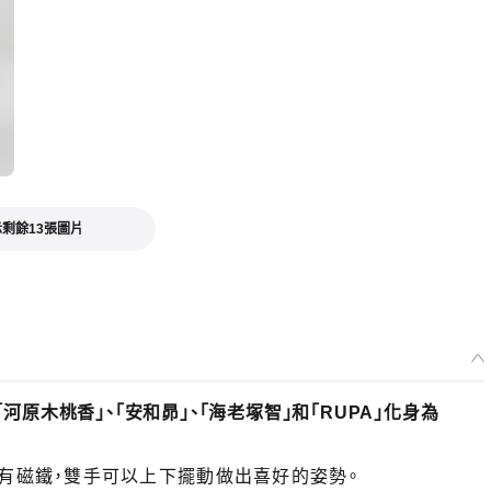
剩餘13張圖片
河原木桃香」、「安和昴」、「海老塚智」和「RUPA」化身為
。頭部裝有磁鐵，雙手可以上下擺動做出喜好的姿勢。