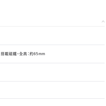
搭載磁鐵・全高：約65mm