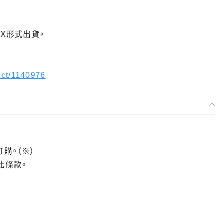
X形式出貨。
uct/1140976
訂購。（※）
此條款。