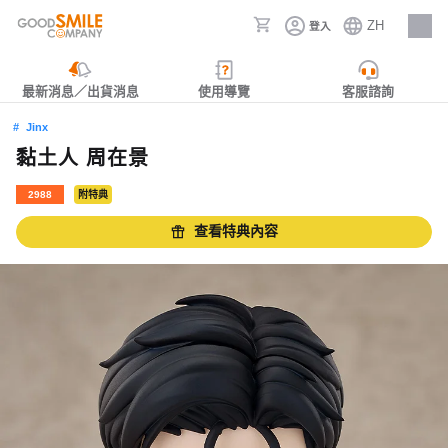
ZH
登入
人才招募
最新消息／出貨消息
使用導覽
客服諮詢
Jinx
黏土人 周在景
2988
附特典
查看特典內容