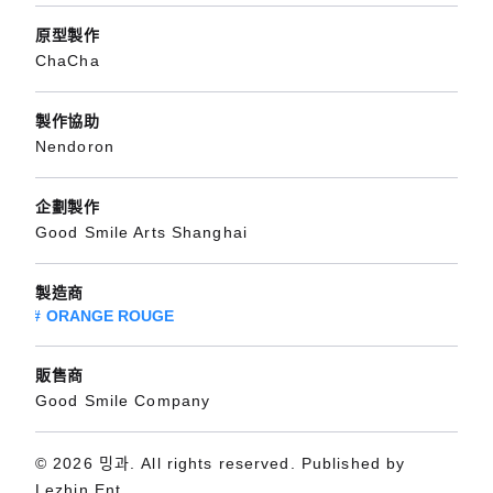
原型製作
ChaCha
製作協助
Nendoron
企劃製作
Good Smile Arts Shanghai
製造商
ORANGE ROUGE
販售商
Good Smile Company
© 2026 밍과. All rights reserved. Published by
Lezhin Ent.