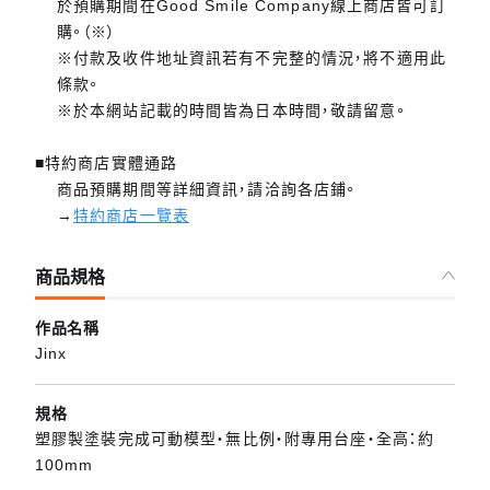
於預購期間在Good Smile Company線上商店皆可訂
購。（※）
※付款及收件地址資訊若有不完整的情況，將不適用此
條款。
※於本網站記載的時間皆為日本時間，敬請留意。
■特約商店實體通路
商品預購期間等詳細資訊，請洽詢各店鋪。
→
特約商店一覽表
商品規格
作品名稱
Jinx
規格
塑膠製塗裝完成可動模型・無比例・附專用台座・全高：約
100mm