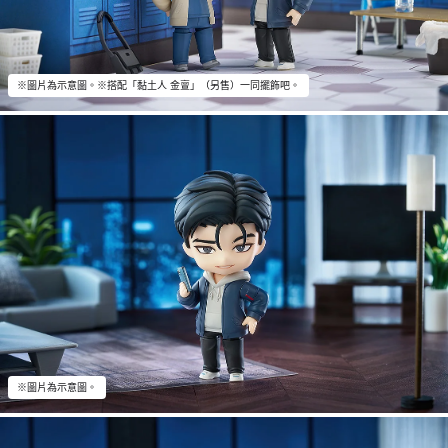
※圖片為示意圖。※搭配「黏土人 金亶」（另售）一同擺飾吧。
※圖片為示意圖。