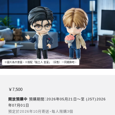
※圖片為示意圖。※搭配「黏土人 金亶」（另售）一同擺飾吧。
￥7,500
開放預購中
預購期間：2026年05月21日〜至 (JST)2026
年07月01日
預定於2026年10月寄送・每人限購3個