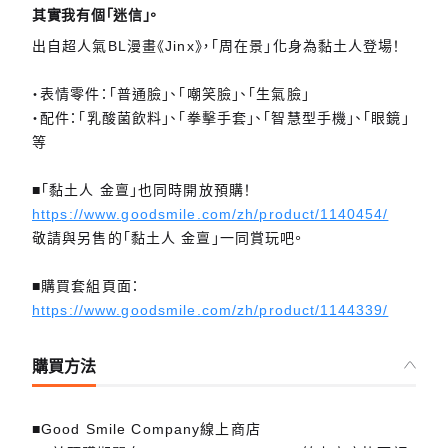
其實我有個「迷信」。
出自超人氣BL漫畫《Jinx》，「周在景」化身為黏土人登場！
・表情零件：「普通臉」、「嘲笑臉」、「生氣臉」
・配件：「乳酸菌飲料」、「拳擊手套」、「智慧型手機」、「眼鏡」
等
■「黏土人 金亶」也同時開放預購！
https://www.goodsmile.com/zh/product/1140454/
敬請與另售的「黏土人 金亶」一同賞玩吧。
■購買套組頁面：
https://www.goodsmile.com/zh/product/1144339/
購買方法
■Good Smile Company線上商店