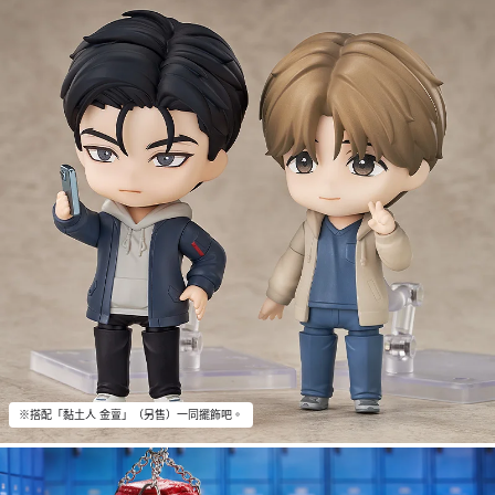
※搭配「黏土人 金亶」（另售）一同擺飾吧。