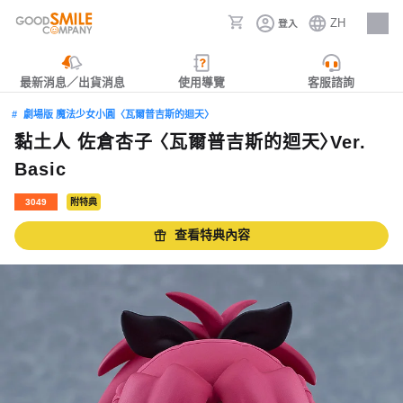
ZH
登入
人才招募
最新消息／出貨消息
使用導覽
客服諮詢
劇場版 魔法少女小圓〈瓦爾普吉斯的迴天〉
黏土人 佐倉杏子 〈瓦爾普吉斯的迴天〉Ver.
Basic
3049
附特典
查看特典內容