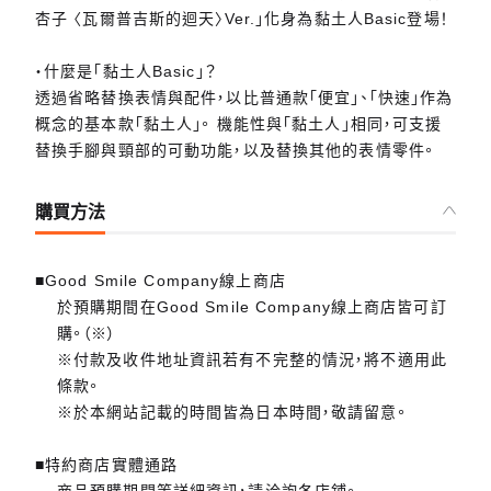
杏子 〈瓦爾普吉斯的迴天〉Ver.」化身為黏土人Basic登場！
・什麼是「黏土人Basic」？
透過省略替換表情與配件，以比普通款「便宜」、「快速」作為
概念的基本款「黏土人」。 機能性與「黏土人」相同，可支援
替換手腳與頸部的可動功能，以及替換其他的表情零件。
購買方法
■Good Smile Company線上商店
於預購期間在Good Smile Company線上商店皆可訂
購。（※）
※付款及收件地址資訊若有不完整的情況，將不適用此
條款。
※於本網站記載的時間皆為日本時間，敬請留意。
■特約商店實體通路