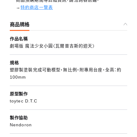
商品預購期間等詳細資訊，請洽詢各店鋪。
→
特約商店一覽表
商品規格
作品名稱
劇場版 魔法少女小圓〈瓦爾普吉斯的迴天〉
規格
塑膠製塗裝完成可動模型・無比例・附專用台座・全高：約
100mm
原型製作
toytec D.T.C
製作協助
Nendoron