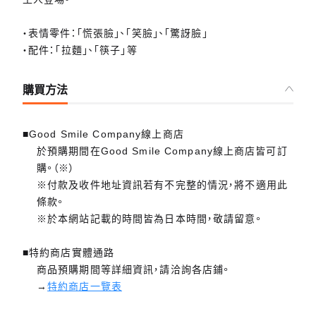
・表情零件：「慌張臉」、「笑臉」、「驚訝臉」
・配件：「拉麵」、「筷子」等
購買方法
■Good Smile Company線上商店
於預購期間在Good Smile Company線上商店皆可訂
購。（※）
※付款及收件地址資訊若有不完整的情況，將不適用此
條款。
※於本網站記載的時間皆為日本時間，敬請留意。
■特約商店實體通路
商品預購期間等詳細資訊，請洽詢各店鋪。
→
特約商店一覽表