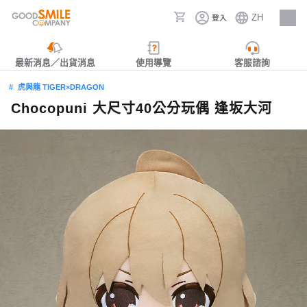
ZH
登入
人才招募
最新消息／出貨消息
使用導覽
客服諮詢
虎與龍 TIGER×DRAGON
Chocopuni 大尺寸40公分玩偶 逢坂大河