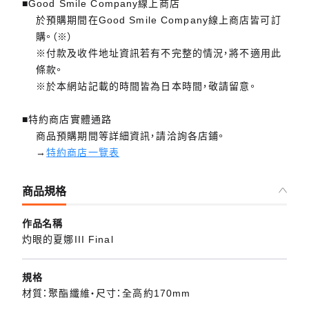
■Good Smile Company線上商店
於預購期間在Good Smile Company線上商店皆可訂
購。（※）
※付款及收件地址資訊若有不完整的情況，將不適用此
條款。
※於本網站記載的時間皆為日本時間，敬請留意。
■特約商店實體通路
商品預購期間等詳細資訊，請洽詢各店鋪。
→
特約商店一覽表
商品規格
作品名稱
灼眼的夏娜III Final
規格
材質：聚酯纖維・尺寸：全高約170mm