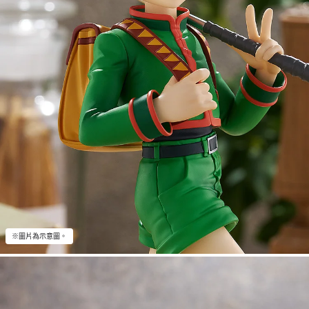
※圖片為示意圖。