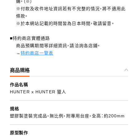
購。（※）
※付款及收件地址資訊若有不完整的情況，將不適用此
條款。
※於本網站記載的時間皆為日本時間，敬請留意。
■特約商店實體通路
商品預購期間等詳細資訊，請洽詢各店鋪。
→
特約商店一覽表
商品規格
作品名稱
HUNTER x HUNTER 獵人
規格
塑膠製塗裝完成品・無比例・附專用台座・全高：約200mm
原型製作