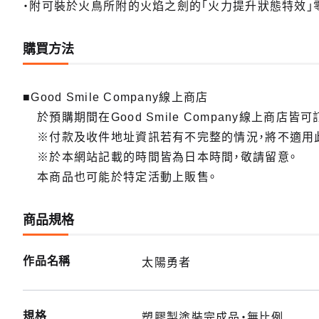
・附可裝於火鳥所附的火焰之劍的「火力提升狀態特效」
購買方法
■Good Smile Company線上商店
於預購期間在Good Smile Company線上商店皆可
※付款及收件地址資訊若有不完整的情況，將不適用
※於本網站記載的時間皆為日本時間，敬請留意。
本商品也可能於特定活動上販售。
商品規格
作品名稱
太陽勇者
規格
塑膠製塗裝完成品・無比例