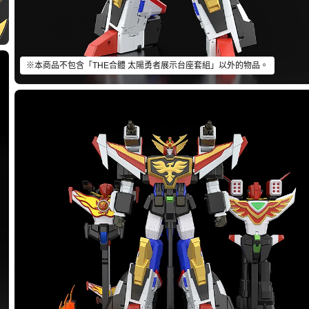
※本商品不包含「THE合體 太陽勇者展示台座套組」以外的物品。