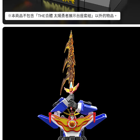
※本商品不包含「THE合體 太陽勇者展示台座套組」以外的物品。