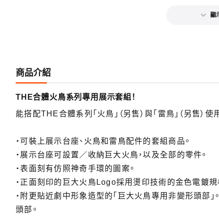
顯
商品介紹
THE合體火鳥系列專用展示套組！
能搭配THE合體系列「火鳥」（另售）與「雷鳥」（另售）使
・可裝上展示台座、火鳥和雷鳥配件的套組商品。
・展示台座可設置／收納巨大火鳥，以及全部的零件。
・表面刻有仿照神奇手環的圖案。
・正面刻印的巨大火鳥Logo採用燙印技術的金色電鍍規
・附更貼近劇中形象造型的「巨大火鳥專用非變形頭部」
頭部。