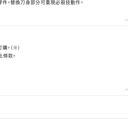
零件。替換刀身部分可重現必殺技動作。
訂購。（※）
此條款。