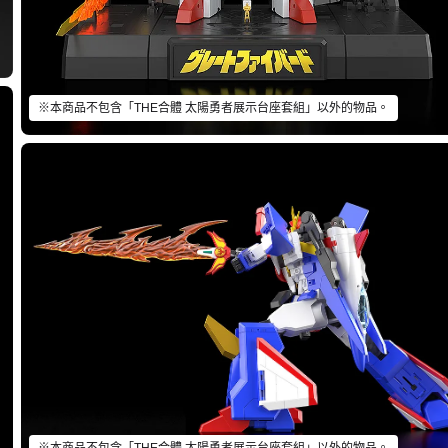
※本商品不包含「THE合體 太陽勇者展示台座套組」以外的物品。