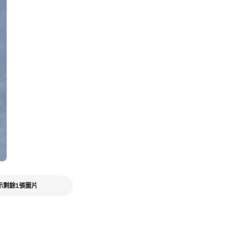
示剩餘1張圖片