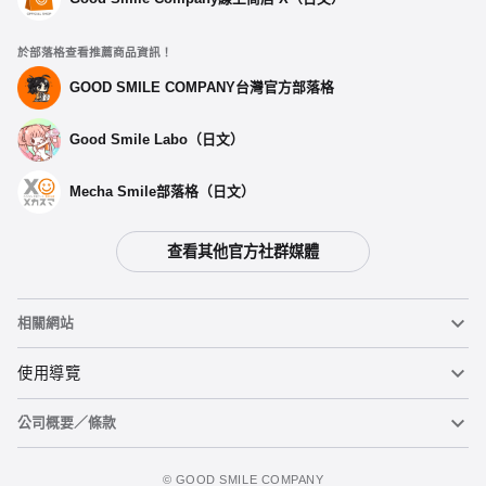
於部落格查看推薦商品資訊！
選擇類型
GOOD SMILE COMPANY台灣官方部落格
Good Smile Labo（日文）
【再販】 Chocopuni 玩偶 巧克力 - 預定於2027年01
月發售
開放預購中
Mecha Smile部落格（日文）
【再販】 Chocopuni 玩偶 香草 - 預定於2027年01月
查看其他官方社群媒體
發售
開放預購中
相關網站
Chocopuni 玩偶 巧克力 -預定於 2026年04月發售
黏土人
使用導覽
預購截止
公司概要／條款
黏土人臉部製造機（英文）
重要公告
Chocopuni 玩偶 香草 -預定於 2026年04月發售
立即預購
預購截止
figma
FAQ及各種諮詢
使用條款
©️ GOOD SMILE COMPANY