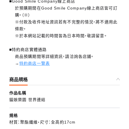
■Good Smile Company線上商店
於預購期間在Good Smile Company線上商店皆可訂
購。（※）
※付款及收件地址資訊若有不完整的情況，將不適用此
條款。
※於本網站記載的時間皆為日本時間，敬請留意。
■特約商店實體通路
商品預購期間等詳細資訊，請洽詢各店鋪。
→
特約商店一覽表
商品規格
作品名稱
貓娘樂園 世界連結
規格
材質：聚酯纖維・尺寸：全高約17cm