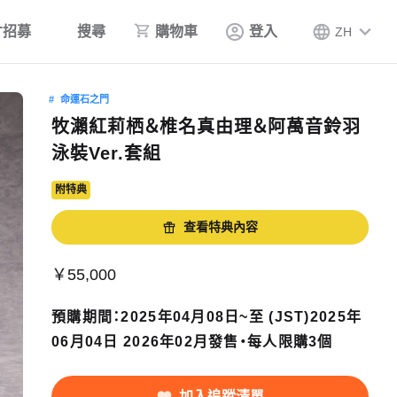
才招募
搜尋
購物車
登入
ZH
命運石之門
牧瀨紅莉栖＆椎名真由理＆阿萬音鈴羽
泳裝Ver.套組
附特典
查看特典內容
￥55,000
預購期間：2025年04月08日~至 (JST)2025年
06月04日 2026年02月發售・每人限購3個
加入追蹤清單