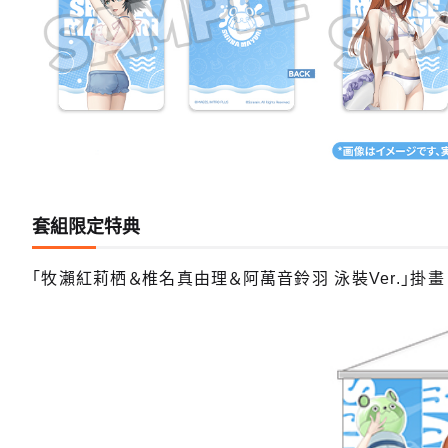
套組限定特典
「牧瀨紅莉栖＆椎名真由理＆阿萬音鈴羽 泳裝Ver.」掛畫（6