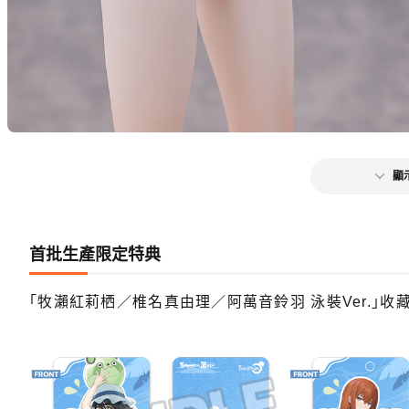
顯
首批生產限定特典
「牧瀨紅莉栖／椎名真由理／阿萬音鈴羽 泳裝Ver.」收