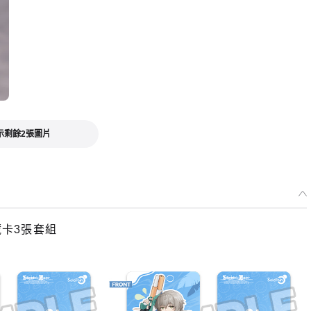
示剩餘2張圖片
藏卡3張套組