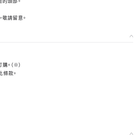
關的頭部。
」，敬請留意。
訂購。（※）
此條款。