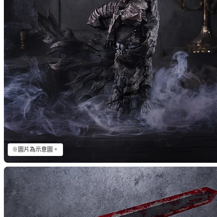
※圖片為示意圖。