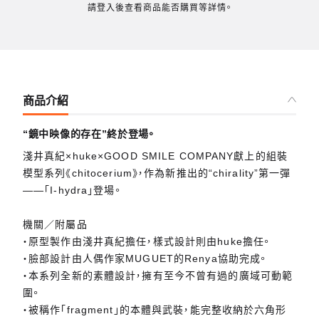
請登入後查看商品能否購買等詳情。
商品介紹
“鏡中映像的存在”終於登場。
淺井真紀×huke×GOOD SMILE COMPANY獻上的組裝
模型系列《chitocerium》，作為新推出的“chirality”第一彈
——「I-hydra」登場。
機關／附屬品
・原型製作由淺井真紀擔任，樣式設計則由huke擔任。
・臉部設計由人偶作家MUGUET的Renya協助完成。
・本系列全新的素體設計，擁有至今不曾有過的廣域可動範
圍。
・被稱作「fragment」的本體與武裝，能完整收納於六角形