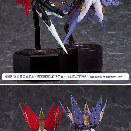
※圖片為塗裝完成範本，與實際商品有所差異。※本商品不包含「chitocerium chirality I-hydra」以外的物品。