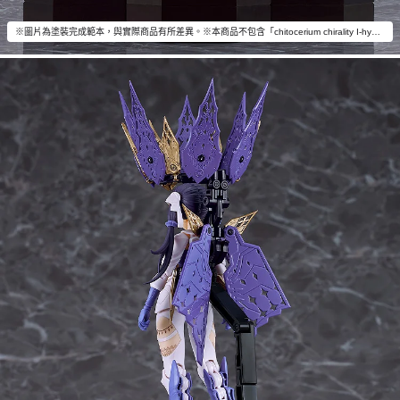
※圖片為塗裝完成範本，與實際商品有所差異。※本商品不包含「chitocerium chirality I-hydra」以外的物品。