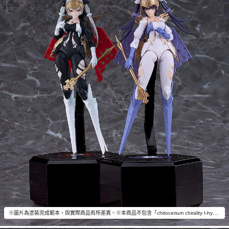
※圖片為塗裝完成範本，與實際商品有所差異。※本商品不包含「chitocerium chirality I-hydra」以外的物品。