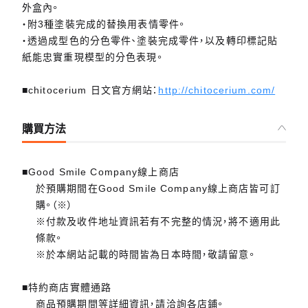
外盒內。
・附3種塗裝完成的替換用表情零件。
・透過成型色的分色零件、塗裝完成零件，以及轉印標記貼
紙能忠實重現模型的分色表現。
■chitocerium 日文官方網站：
http://chitocerium.com/
購買方法
■Good Smile Company線上商店
於預購期間在Good Smile Company線上商店皆可訂
購。（※）
※付款及收件地址資訊若有不完整的情況，將不適用此
條款。
※於本網站記載的時間皆為日本時間，敬請留意。
■特約商店實體通路
商品預購期間等詳細資訊，請洽詢各店鋪。