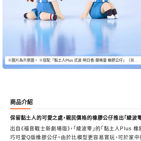
※圖片為示意圖。 ※搭配「黏土人Plus 式波·明日香·蘭格雷 橡膠公仔」（另售）一同擺飾吧。
商品介紹
保留黏土人的可愛之處，親民價格的橡膠公仔推出「綾波零
出自《福音戰士新劇場版》，「綾波零」的「黏土人Plus
巧可愛Q版橡膠公仔。由於比模型更容易賞玩，可於家中