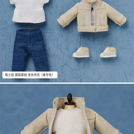
黏土娃 服裝套組 皮衣夾克（象牙色）