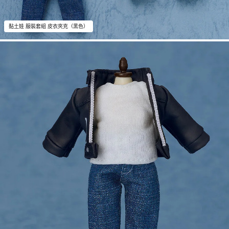
黏土娃 服裝套組 皮衣夾克（黑色）