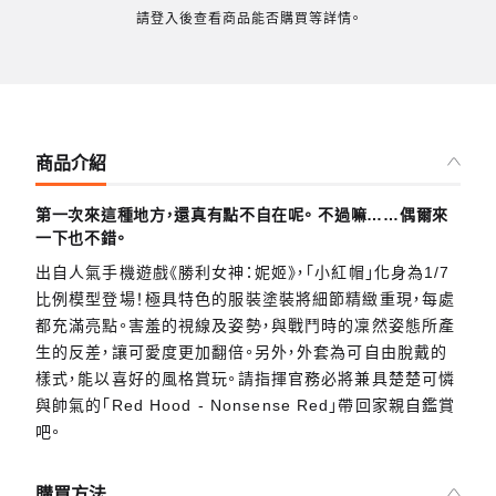
請登入後查看商品能否購買等詳情。
商品介紹
第一次來這種地方，還真有點不自在呢。 不過嘛……偶爾來
一下也不錯。
出自人氣手機遊戲《勝利女神：妮姬》，「小紅帽」化身為1/7
比例模型登場！極具特色的服裝塗裝將細節精緻重現，每處
都充滿亮點。害羞的視線及姿勢，與戰鬥時的凜然姿態所產
生的反差，讓可愛度更加翻倍。另外，外套為可自由脫戴的
樣式，能以喜好的風格賞玩。請指揮官務必將兼具楚楚可憐
與帥氣的「Red Hood - Nonsense Red」帶回家親自鑑賞
吧。
購買方法