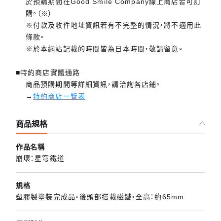
於預購期間在Good Smile Company線上商店皆可訂
購。（※）
※付款及收件地址資訊若有不完整的情況，將不適用此
條款。
※於本網站記載的時間皆為日本時間，敬請留意。
■特約商店實體通路
商品預購期間等詳細資訊，請洽詢各店鋪。
→
特約商店一覽表
商品規格
作品名稱
崩壞：星穹鐵道
規格
塑膠製塗裝完成品・後頭部搭載磁鐵・全高：約65mm