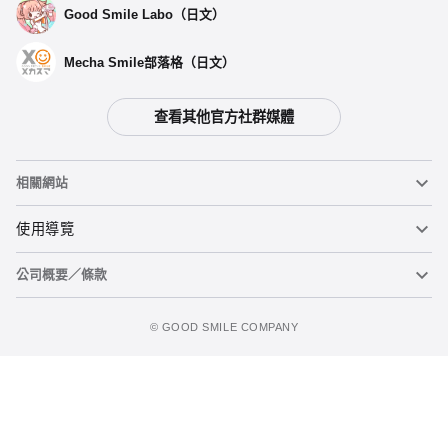
Good Smile Labo（日文）
Mecha Smile部落格（日文）
查看其他官方社群媒體
相關網站
黏土人
使用導覽
公司概要／條款
黏土人臉部製造機（英文）
重要公告
加入購物車
figma
FAQ及各種諮詢
使用條款
©️ GOOD SMILE COMPANY
Mecha Smile（日文）
個人資料隱私權政策
POP UP PARADE
關於特定商務交易法之標示