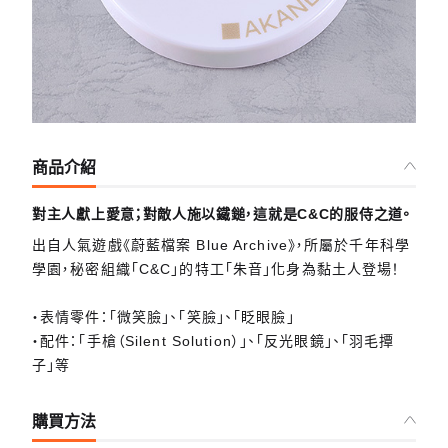
商品介紹
對主人獻上愛意；對敵人施以鐵鎚，這就是C&C的服侍之道。
出自人氣遊戲《蔚藍檔案 Blue Archive》，所屬於千年科學
學園，秘密組織「C&C」的特工「朱音」化身為黏土人登場！
・表情零件：「微笑臉」、「笑臉」、「眨眼臉」
・配件：「手槍（Silent Solution）」、「反光眼鏡」、「羽毛撢
子」等
購買方法