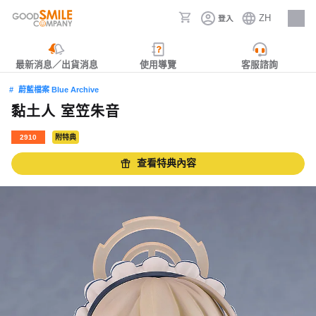
ZH
登入
人才招募
最新消息／出貨消息
使用導覽
客服諮詢
蔚藍檔案 Blue Archive
黏土人 室笠朱音
2910
附特典
查看特典內容