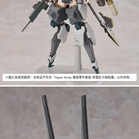
※圖片為使用範例。本商品不包含「Hyper Body 擴張零件套組 荷電粒子砲裝備」以外的物品。