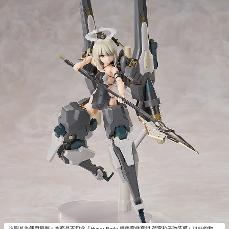
※圖片為使用範例。本商品不包含「Hyper Body 擴張零件套組 荷電粒子砲裝備」以外的物品。