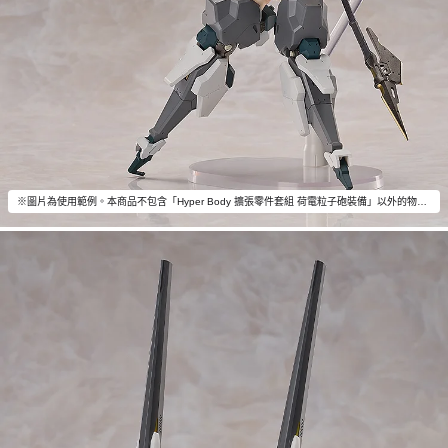
※圖片為使用範例。本商品不包含「Hyper Body 擴張零件套組 荷電粒子砲裝備」以外的物品。