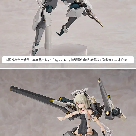
※圖片為使用範例。本商品不包含「Hyper Body 擴張零件套組 荷電粒子砲裝備」以外的物品。