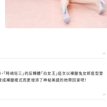
新章》，「時崎狂三」的反轉體「白女王」這次以裸腿兔女郎造型登
為變成裸腿樣式而更增添了神秘美感的她帶回家吧！