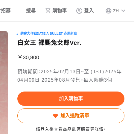
才招募
搜尋
購物車
登入
ZH
約會大作戰DATE A BULLET 赤黑新章
白女王 裸腿兔女郎Ver.
￥30,800
預購期間：2025年02月13日~至 (JST)2025年
04月09日 2025年08月發售・每人限購3個
加入購物車
加入追蹤清單
請登入後查看商品能否購買等詳情。