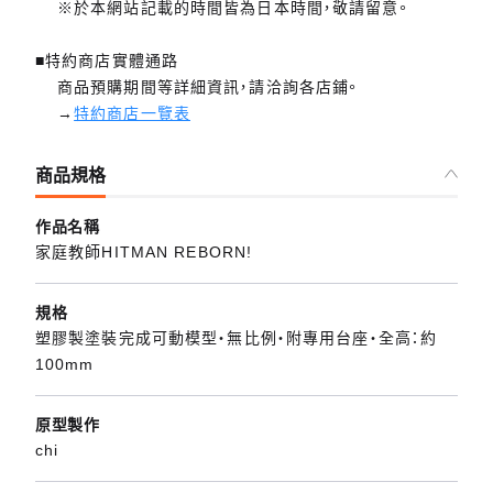
※於本網站記載的時間皆為日本時間，敬請留意。
■特約商店實體通路
商品預購期間等詳細資訊，請洽詢各店鋪。
→
特約商店一覽表
商品規格
作品名稱
家庭教師HITMAN REBORN!
規格
塑膠製塗裝完成可動模型・無比例・附專用台座・全高：約
100mm
原型製作
chi