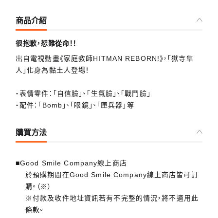
商品介紹
很抱歉，恕難從命！！
出自電視動畫《家庭教師HITMAN REBORN!》，「獄寺隼
人」化身為黏土人登場！
・表情零件：「自信臉」、「生氣臉」、「戰鬥臉」
・配件：「Bomb」、「眼鏡」、「匣兵器」等
購買方法
■Good Smile Company線上商店
於預購期間在Good Smile Company線上商店皆可訂
購。（※）
※付款及收件地址資訊若有不完整的情況，將不適用此
條款。