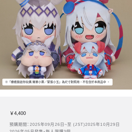
※「療癒臉迷你玩偶 簡單小栗／緊張小玉」為尺寸對照用，不包含於本商品中 。
￥4,400
預購期間：2025年09月26日~至 (JST)2025年10月29日
2026年05月發售・每人限購3個