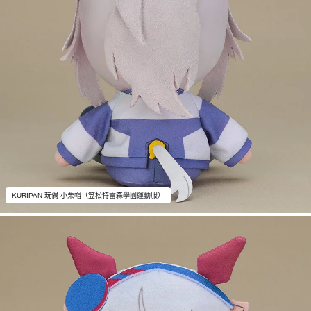
KURIPAN 玩偶 小栗帽（笠松特雷森學園運動服）