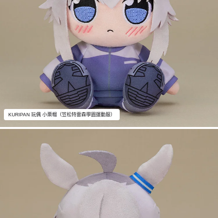
KURIPAN 玩偶 小栗帽（笠松特雷森學園運動服）