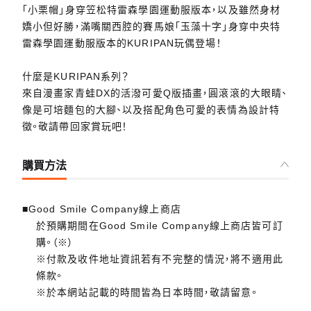
「小栗帽」身穿笠松特雷森學園運動服版本，以及雖然身材
嬌小但好勝，滿嘴關西腔的賽馬娘「玉藻十字」身穿中央特
雷森學園運動服版本的KURIPAN玩偶登場！
什麼是KURIPAN系列？
來自漫畫家青蛙DX的活潑可愛Q版插畫，圓滾滾的大眼睛、
像是可培麵包的大腳、以及搭配角色可愛的表情為設計特
徵。敬請帶回家賞玩吧！
購買方法
■Good Smile Company線上商店
於預購期間在Good Smile Company線上商店皆可訂
購。（※）
※付款及收件地址資訊若有不完整的情況，將不適用此
條款。
※於本網站記載的時間皆為日本時間，敬請留意。