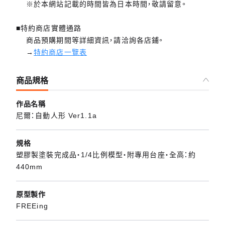
※於本網站記載的時間皆為日本時間，敬請留意。
■特約商店實體通路
商品預購期間等詳細資訊，請洽詢各店鋪。
→
特約商店一覽表
商品規格
作品名稱
尼爾：自動人形 Ver1.1a
規格
塑膠製塗裝完成品・1/4比例模型・附專用台座・全高：約
440mm
原型製作
FREEing