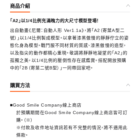
商品介紹
「A2」以1/4比例充滿魄力的大尺寸模型登場！
出自動畫《尼爾：自動人形 Ver1.1a》，將「A2（寄葉A型二
號）」以1/4比例製成模型。以拿著漆黑傲慢的靜靜佇立的姿
態化身為模型。戰鬥服不同材質的質感、漆黑傲慢的造型，
以及指尖的動作都精心重現。敬請將靜靜地凝望的「A2」的
孤獨之美，以1/4比例的壓倒性存在感鑑賞。搭配開放預購
中的「2B（寄葉二號B型）」一同帶回家吧。
購買方法
■Good Smile Company線上商店
於預購期間在Good Smile Company線上商店皆可訂
購。（※）
※付款及收件地址資訊若有不完整的情況，將不適用此
條款。