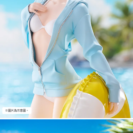
※圖片為示意圖。