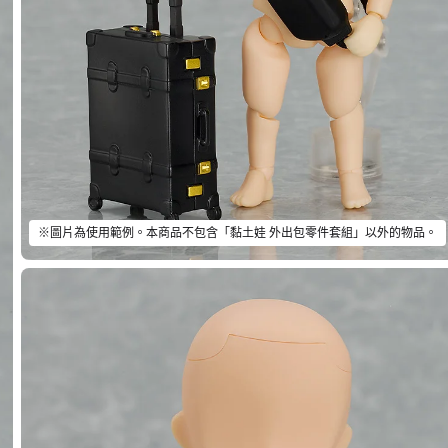
※圖片為使用範例。本商品不包含「黏土娃 外出包零件套組」以外的物品。