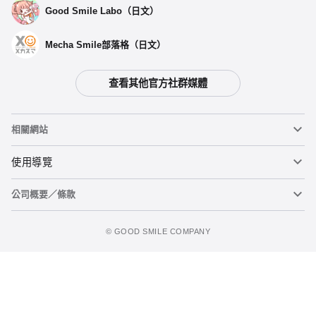
Good Smile Labo（日文）
Mecha Smile部落格（日文）
查看其他官方社群媒體
相關網站
黏土人
使用導覽
公司概要／條款
黏土人臉部製造機（英文）
重要公告
加入購物車
figma
FAQ及各種諮詢
使用條款
©️ GOOD SMILE COMPANY
Mecha Smile（日文）
個人資料隱私權政策
POP UP PARADE
關於特定商務交易法之標示