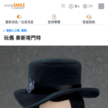
ZH
登入
人才招募
最新消息／出貨消息
使用導覽
客服諮詢
聖騎士之戰 -奮戰-
玩偶 泰斯塔門特