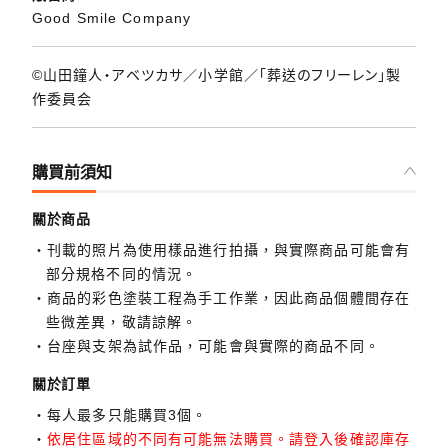
Good Smile Company
©山田鐘人・アベツカサ／小学館／「葬送のフリーレン」製
作委員会
購買前須知
關於商品
刊載的照片為使用樣品進行拍攝，與實際商品可能會有
部分規格不同的情況。
商品的彩色塗裝工程為手工作業，因此商品個體間存在
些微差異，敬請諒解。
台座與支架為試作品，可能會與實際的商品不同。
關於訂單
每人最多只能購買3個。
依居住區域的不同有可能無法購買。請登入後確認庫存