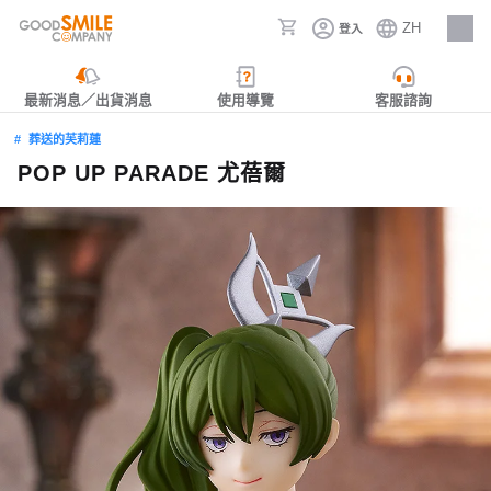
ZH
登入
人才招募
最新消息／出貨消息
使用導覽
客服諮詢
葬送的芙莉蓮
POP UP PARADE 尤蓓爾