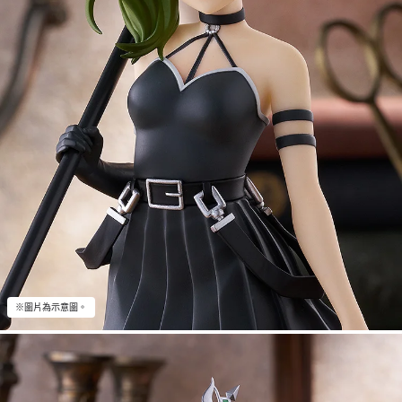
※圖片為示意圖。