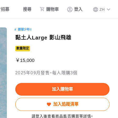
才招募
搜尋
購物車
登入
ZH
排球少年!!
黏土人Large 影山飛雄
數量限定
￥15,000
2025年09月發售・每人限購3個
加入購物車
加入追蹤清單
請登入後查看商品能否購買等詳情。