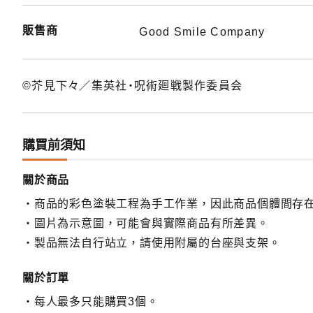
販售商
Good Smile Company
©芥見下々／集英社・呪術廻戦製作委員会
購買前須知
關於商品
商品的彩色塗裝工程為手工作業，因此商品個體間存
圖片為示意圖，可能會與實際商品有所差異。
製品無法自行站立，請使用附屬的台座與支架。
關於訂單
每人最多只能購買3個。