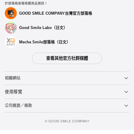
拉麵赤貓 汽車標誌 (1)
於部落格查看推薦商品資訊！
預購期間：2024年10月07日~至 (JST)2024年10月30日
2024年12月發售・每人限購3個
GOOD SMILE COMPANY台灣官方部落格
Good Smile Labo（日文）
拉麵赤貓 汽車標誌 (2)
預購期間：2024年10月07日~至 (JST)2024年10月30日
2024年12月發售・每人限購3個
Mecha Smile部落格（日文）
拉麵赤貓 汽車標誌 (3)
查看其他官方社群媒體
預購期間：2024年10月07日~至 (JST)2024年10月30日
2024年12月發售・每人限購3個
相關網站
拉麵赤貓 汽車標誌 (4)
預購期間：2024年10月07日~至 (JST)2024年10月30日
黏土人
使用導覽
2024年12月發售・每人限購3個
公司概要／條款
黏土人臉部製造機（英文）
重要公告
拉麵赤貓 汽車標誌 (5)
加入購物車
預購期間：2024年10月07日~至 (JST)2024年10月30日
figma
FAQ及各種諮詢
使用條款
2024年12月發售・每人限購3個
©️ GOOD SMILE COMPANY