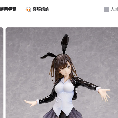
使用導覽
客服諮詢
人