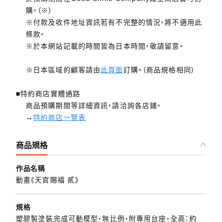
購。（※）
※付款及收件地址資訊若有不完整的情況，將不適用此
條款。
※於本網站記載的時間皆為日本時間，敬請留意。
※日本區域的顧客請由
此頁面
訂購。（商品規格相同）
■特約商店實體通路
商品預購期間等詳細資訊，請洽詢各店鋪。
→
特約商店一覽表
商品規格
作品名稱
動畫《天官賜福 貳》
規格
塑膠製塗裝完成可動模型・無比例・附專用台座・全高：約