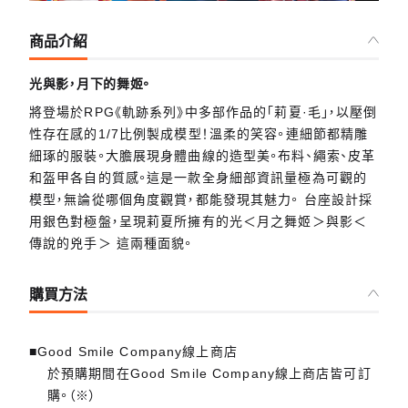
商品介紹
光與影，月下的舞姬。
將登場於RPG《軌跡系列》中多部作品的「莉夏·毛」，以壓倒
性存在感的1/7比例製成模型！溫柔的笑容。連細節都精雕
細琢的服裝。大膽展現身體曲線的造型美。布料、繩索、皮革
和盔甲各自的質感。這是一款全身細部資訊量極為可觀的
模型，無論從哪個角度觀賞，都能發現其魅力。 台座設計採
用銀色對極盤，呈現莉夏所擁有的光＜月之舞姬＞與影＜
傳說的兇手＞ 這兩種面貌。
購買方法
■Good Smile Company線上商店
於預購期間在Good Smile Company線上商店皆可訂
購。（※）