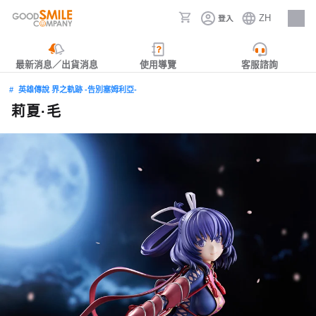
ZH
登入
人才招募
最新消息／出貨消息
使用導覽
客服諮詢
英雄傳說 界之軌跡 -告別塞姆利亞-
莉夏·毛