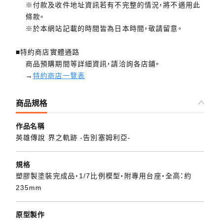
※付款及收件地址資訊若有不完整的情況，將不適用此
條款。
※於本網站記載的時間皆為日本時間，敬請留意。
■特約商店實體通路
商品預購期間等詳細資訊，請洽詢各店鋪。
→
特約商店一覽表
商品規格
作品名稱
英雄傳說 界之軌跡 -告別塞姆利亞-
規格
塑膠製塗裝完成品・1/7比例模型・附專用台座・全高：約
235mm
原型製作