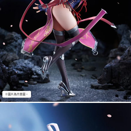
※圖片為示意圖。