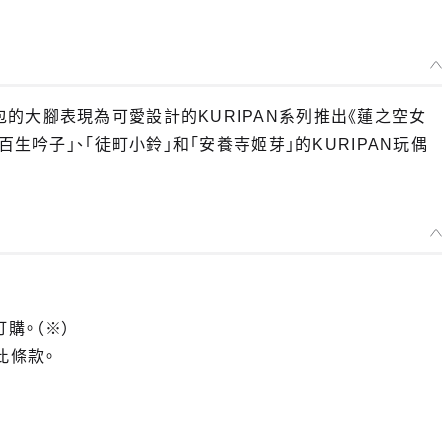
的大腳表現為可愛設計的KURIPAN系列推出《蓮之空女
生吟子」、「徒町小鈴」和「安養寺姬芽」的KURIPAN玩偶
選擇類型
KURIPAN 玩偶 百生吟子
預購期間：2025年09月05日~至 (JST)2025年10月08日
2026年02月發售・每人限購3個
訂購。（※）
KURIPAN 玩偶 徒町小鈴
此條款。
預購期間：2025年09月05日~至 (JST)2025年10月08日
2026年02月發售・每人限購3個
KURIPAN 玩偶 安養寺姬芽