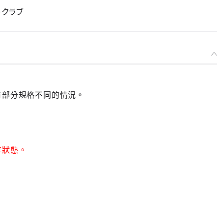
ルクラブ
有部分規格不同的情況。
存狀態。