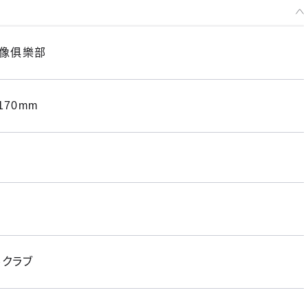
園偶像俱樂部
70mm
ルクラブ