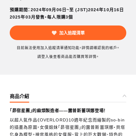
預購期間：2024年09月06日~至 (JST)2024年10月16日
2025年03月發售・每人限購3個
加入追蹤清單
目前無法使用加入追蹤清單通知功能。詳情請確認我的帳戶。
請登入後查看商品能否購買等詳情。
商品介紹
「昴宿星團」的麻煩製造者——露普斯蕾琪娜登場！
以超人氣作品《OVERLORD》10週年紀念而繪製的so-bin
的插畫為原圖，女僕姐妹「昴宿星團」的露普斯蕾琪娜‧貝塔
化身為模型。神官風格的女僕服、背上的巨大戰鎚、特色的