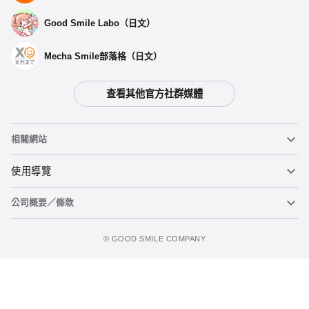
Good Smile Labo（日文）
Mecha Smile部落格（日文）
查看其他官方社群媒體
選擇類型
相關網站
怪獸8號 桶罐 A
預購期間：2024年09月02日~至 (JST)2024年09月18日
黏土人
使用導覽
2024年11月發售・每人限購3個
公司概要／條款
黏土人臉部製造機（英文）
重要公告
怪獸8號 桶罐 B
加入購物車
預購期間：2024年09月02日~至 (JST)2024年09月18日
figma
FAQ及各種諮詢
使用條款
2024年11月發售・每人限購3個
©️ GOOD SMILE COMPANY
Mecha Smile（日文）
個人資料隱私權政策
POP UP PARADE