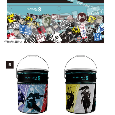
怪獸8號 桶罐 A