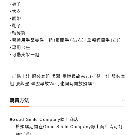
・褲子
・大衣
・腰帶
・靴子
・轉經筒
・替換用手掌零件一組（張開手（左/右）、拿轉經筒手（右））
・專用台座
・可動支架一組
→「黏土娃 服裝套組 吳邪 墨脫尋故Ver.」、「黏土娃 服裝套
組 張起靈 墨脫尋故Ver.」也同時開放預購！
購買方法
■Good Smile Company線上商店
於預購期間在Good Smile Company線上商店皆可訂
購。（※）