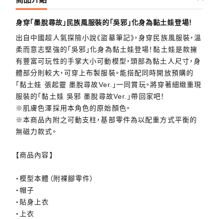
身穿「墨脫尋故」民族風服裝的「吳邪」化身為黏土娃登場！
出自中國超人氣探險小說《盜墓筆記》，身穿民族風服裝，溫
柔而意志堅強的「吳邪」化身為黏土娃登場！黏土娃是款擁
有豐富可玩性的手掌大小可動模型，頭部為黏土人尺寸，身
體部分則較大，可穿上布製服裝。能搭配同時開放預購的
「黏土娃 張起靈 墨脫尋故Ver.」一同賞玩。將穿著細緻重現
服裝的「黏土娃 吳邪 墨脫尋故Ver.」帶回家吧！
※肌膚色澤採用本角色的原始顏色。
※本商品內附之可動支柱，基部零件為以配重方式平衡的
無磁力款式。
【商品內容】
・模型本體（附裸腳零件）
・帽子
・貼身上衣
・上衣