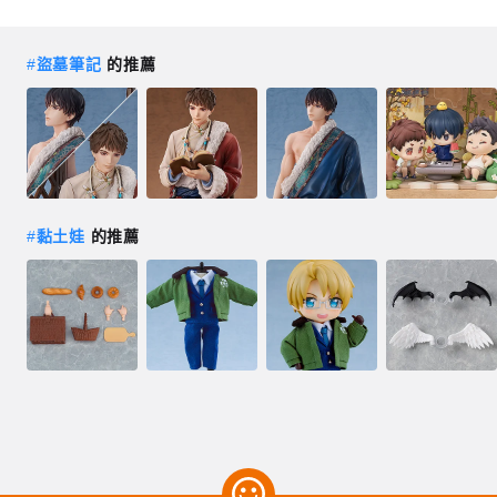
#
盜墓筆記
的推薦
#
黏土娃
的推薦