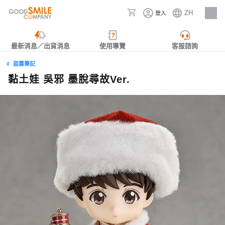
ZH
登入
人才招募
最新消息／出貨消息
使用導覽
客服諮詢
盜墓筆記
黏土娃 吳邪 墨脫尋故Ver.