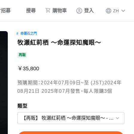
才招募
搜尋
購物車
登入
ZH
命運石之門
牧瀨紅莉栖 ～命運探知魔眼～
再販
￥35,800
預購期間：2024年07月09日~至 (JST)2024年
08月21日 2025年07月發售・每人限購3個
類型