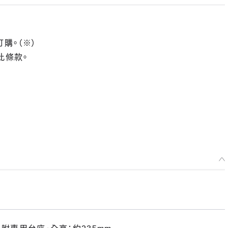
莉栖 ～命運探知魔眼～ -預定於 2023年10月發售
2022年10月04日~至 (JST)2022年11月16日
訂購。（※）
年10月發售・每人限購3個
此條款。