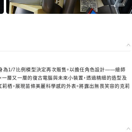
身為1/7比例模型決定再次販售。以擔任角色設計——繪師
般，一層又一層的復古電腦與未來小裝置，透過精細的造型及
紅莉栖，展現苗條美麗科學感的外表。將露出無畏笑容的克莉
選擇類型
】 牧瀨紅莉栖 ～命運探知魔眼～ - 預定於2025年07月發售
2024年07月09日~至 (JST)2024年08月21日
年07月發售・每人限購3個