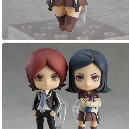
【再販
預購截