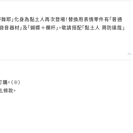
天野舞耶」化身為黏土人再次登場！替換用表情零件有「普通
用錄音器材」及「蝴蝶＋欄杆」。敬請搭配「黏土人 周防達哉」
訂購。（※）
此條款。