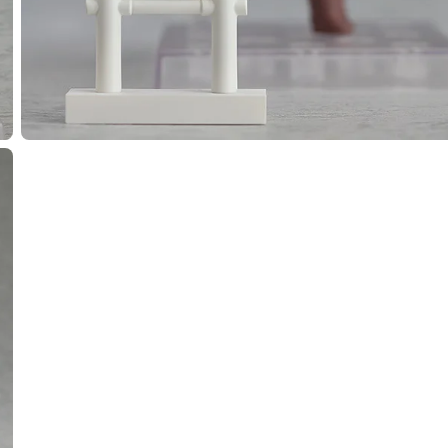
選擇類型
】 黏土人 天野舞耶 - 預定於2026年07月發售
止