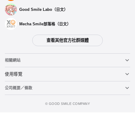
Good Smile Labo（日文）
Mecha Smile部落格（日文）
查看其他官方社群媒體
相關網站
黏土人
使用導覽
公司概要／條款
黏土人臉部製造機（英文）
重要公告
figma
FAQ及各種諮詢
使用條款
©️ GOOD SMILE COMPANY
Mecha Smile（日文）
個人資料隱私權政策
POP UP PARADE