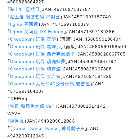
4580828664227
「
黏土娃 星期日
」JAN：4571697187757
「
黏土娃 服裝套組 星期日
」JAN：4571697187740
「
figma 芙莉蓮
」JAN：4571697189379
「
figma 芙莉蓮 DX Edition
」JAN：4571697189386
「
Chocopuni 玩偶 靈夢
」（再販）JAN：4580590198494
「
Chocopuni 玩偶 魔理沙
」（再販）JAN：4580590198500
「
Chocopuni 玩偶 西行寺幽幽子
」JAN：4580828667785
「
Chocopuni 玩偶 魂魄妖夢
」JAN：4580828667792
「
Chocopuni 玩偶 琪露諾
」JAN：4580828667808
「
Chocopuni 玩偶 安吉拉
」JAN：4571697184220
「
Chocopuni 大尺寸40公分玩偶 安吉拉
」JAN：
4571697184237
FREEing
「
雪泉 和風兔女郎 Ver.
」JAN：4570001514142
WAVE
「
穗月楓
」JAN：4943209612086
「
［Dance Dance Dance］神崎蘭子＋
」JAN：
4943209712045