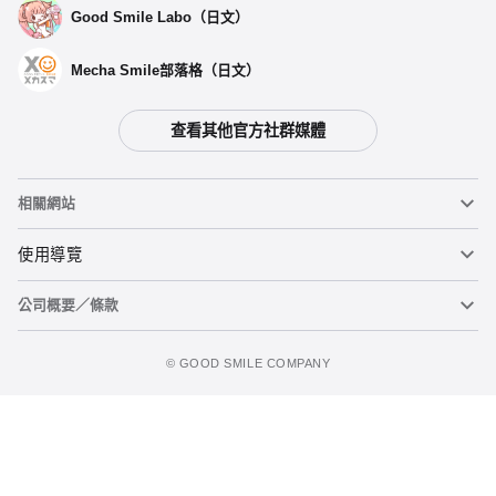
Good Smile Labo（日文）
Mecha Smile部落格（日文）
查看其他官方社群媒體
相關網站
黏土人
使用導覽
公司概要／條款
黏土人臉部製造機（英文）
重要公告
figma
FAQ及各種諮詢
使用條款
©️ GOOD SMILE COMPANY
Mecha Smile（日文）
個人資料隱私權政策
POP UP PARADE
關於特定商務交易法之標示